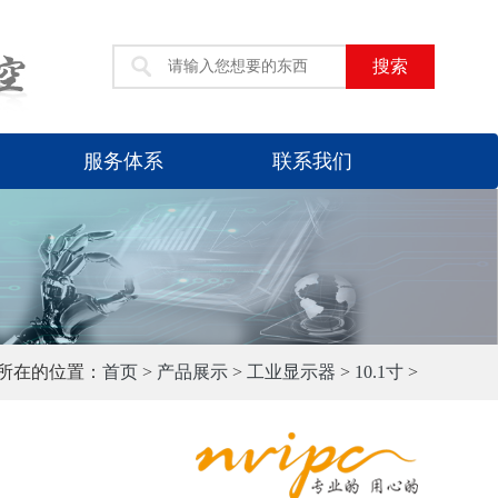
搜索
服务体系
联系我们
所在的位置：
首页
>
产品展示
>
工业显示器
>
10.1寸
>