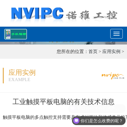
T
o
g
您所在的位置：
首页
>
应用实例
>
g
l
e
应用实例
n
a
EXAMPLE
v
i
g
工业触摸平板电脑的有关技术信息
a
可以介绍下你们的产品么？
t
i
触摸平板电脑的多点触控支持需要具有成对驱动和传感单元的互
你们是怎么收费的呢？
o