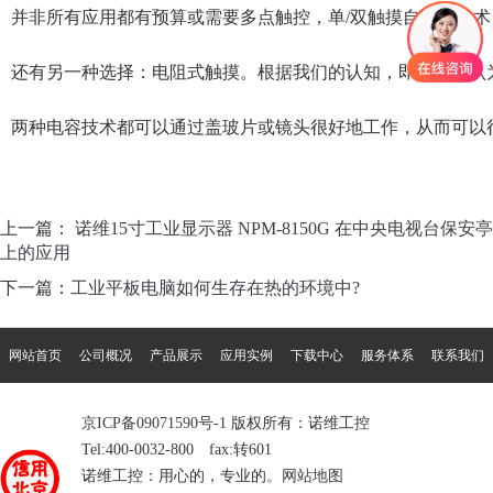
n
并非所有应用都有预算或需要多点触控，单/双触摸自电容技术
还有另一种选择：电阻式触摸。根据我们的认知，即使它被认
两种电容技术都可以通过盖玻片或镜头很好地工作，从而可以
上一篇：
诺维15寸工业显示器 NPM-8150G 在中央电视台保安亭
上的应用
下一篇：
工业平板电脑如何生存在热的环境中?
网站首页
公司概况
产品展示
应用实例
下载中心
服务体系
联系我们
京ICP备09071590号-1
版权所有：诺维工控
Tel:400-0032-800 fax:转601
诺维工控：用心的，专业的。
网站地图