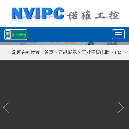
T
o
g
您所在的位置：
首页
>
产品展示
>
工业平板电脑
>
18.5
>
g
l
e
n
a
v
i
g
a
t
i
o