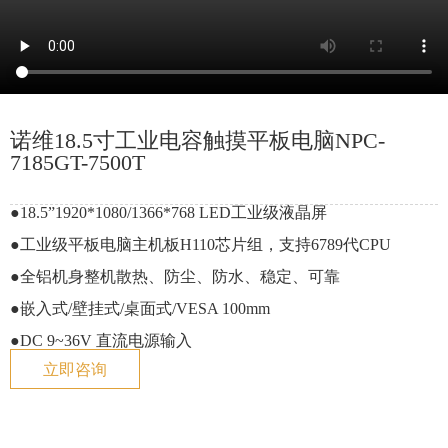
n
诺维18.5寸工业电容触摸平板电脑NPC-
7185GT-7500T
●18.5”1920*1080/1366*768 LED工业级液晶屏
●工业级平板电脑主机板H110芯片组，支持6789代CPU
●全铝机身整机散热、防尘、防水、稳定、可靠
●嵌入式/壁挂式/桌面式/VESA 100mm
●DC 9~36V 直流电源输入
立即咨询