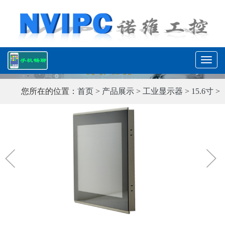
T
o
g
您所在的位置：
首页
>
产品展示
>
工业显示器
>
15.6寸
>
g
l
e
n
a
v
i
g
a
t
i
o