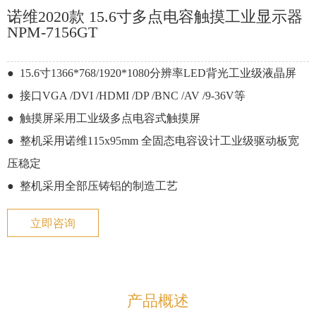
n
诺维2020款 15.6寸多点电容触摸工业显示器
NPM-7156GT
● 15.6寸
1366*768/1920*1080分辨率LED背光工业级液晶屏
● 接口VGA /DVI /HDMI /DP /BNC /AV /9-36V等
● 触摸屏采用工业级多点电容式触摸屏
● 整机采用诺维115x95mm 全固态电容设计工业级驱动板宽
压稳定
● 整机采用全部压铸铝的制造工艺
立即咨询
产品概述