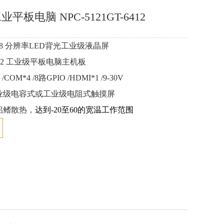
业平板电脑 NPC-5121GT-6412
4*768 分辨率LED背光工业级液晶屏
m J6412 工业级平板电脑主机板
 /COM*4 /8路GPIO /HDMI*1 /9-30V
业级电容式或工业级电阻式触摸屏
铝鳍散热，
达到-20至60的宽温工作范围