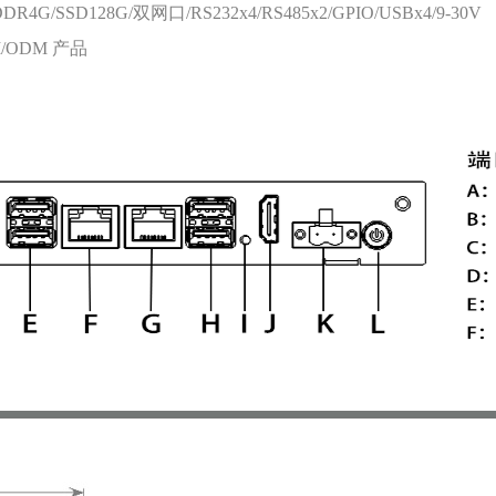
R4G/SSD128G/双网口/RS232x4/RS485x2/GPIO/USBx4/9-30V
M/ODM 产品