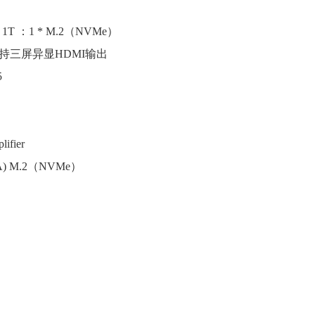
 1T ：1 * M.2（NVMe）
B，支持三屏异显HDMI输出
5
lifier
mSATA) M.2（NVMe）